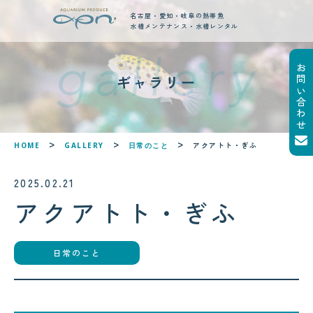
名古屋・愛知・岐阜の熱帯魚
水槽メンテナンス・水槽レンタル
お問い合わせ
new posts
ギャラリー
最新ブログ記事
!
!
アクアトト・ぎふ
HOME
GALLERY
日常のこと
2025.02.21
アクアトト・ぎふ
2026.08.04
サンゴが白くなる「白化現象」と
日常のこと
は？原因と対策をわかりやすく解
説
2026.08.05