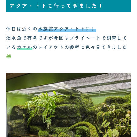
アクア・トトに行ってきました！
コクテンフグの意外な一面！海水
水槽メンテナンスで起きた出来事
!
休日は近くの
水族館アクア・トトに！
淡水魚で有名ですが今回はプライベートで飼育して
いる
カエル
のレイアウトの参考に色々見てきました
2026.07.28
2026.08.03
スカンクシュリンプが抱卵！実は
可児市のクリニック様へ水槽メン
「雌雄同体」の不思議なエビでし
テナンス｜美しい水景を支える定
た！
期メンテナンスの大切さ