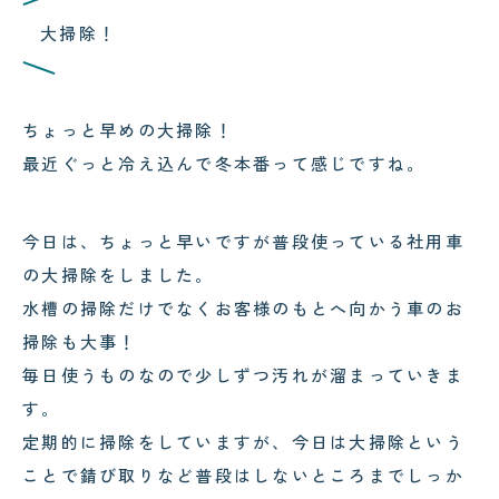
コクテンフグの意外な一面！海水
郡上・長良川で感じる夏の涼｜メ
大掃除！
水槽メンテナンスで起きた出来事
ンテナンスの合間の癒し時間
!
!
ちょっと早めの大掃除！
最近ぐっと冷え込んで冬本番って感じですね。
2026.08.04
2026.08.03
サンゴが白くなる「白化現象」と
可児市のクリニック様へ水槽メン
今日は、ちょっと早いですが普段使っている社用車
は？原因と対策をわかりやすく解
テナンス｜美しい水景を支える定
説
期メンテナンスの大切さ
の大掃除をしました。
水槽の掃除だけでなくお客様のもとへ向かう車のお
掃除も大事！
毎日使うものなので少しずつ汚れが溜まっていきま
す。
定期的に掃除をしていますが、今日は大掃除という
ことで錆び取りなど普段はしないところまでしっか