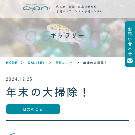
名古屋・愛知・岐阜の熱帯魚
水槽メンテナンス・水槽レンタル
お問い合わせ
new posts
ギャラリー
最新ブログ記事
!
!
年末の大掃除！
HOME
GALLERY
日常のこと
2024.12.25
年末の大掃除！
日常のこと
2026.08.05
2026.08.06