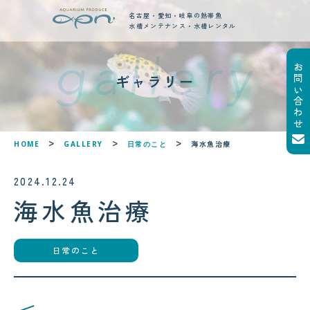
名古屋・愛知・岐阜の熱帯魚
水槽メンテナンス・水槽レンタル
お問い合わせ
new posts
ギャラリー
最新ブログ記事
!
!
海水魚治療
HOME
GALLERY
日常のこと
2024.12.24
海水魚治療
日常のこと
2026.08.05
2026.08.06