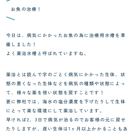
コクテンフグの意外な一面！海水
郡上・長良川で感じる夏の涼｜メ
お魚の治療！
水槽メンテナンスで起きた出来事
ンテナンスの合間の癒し時間
!
!
今日は、病気にかかったお魚の為に治療用水槽を準
備しました！
よく薬浴水槽と呼ばれていますね。
2026.08.04
2026.08.03
サンゴが白くなる「白化現象」と
可児市のクリニック様へ水槽メン
は？原因と対策をわかりやすく解
テナンス｜美しい水景を支える定
説
期メンテナンスの大切さ
薬浴とは読んで字のごとく病気にかかった生体、状
態の悪くなった生体などを病気の種類や状態によっ
て、様々な薬を使い状態を戻すことです！
更に弊社では、海水の塩分濃度を下げたりして生体
にとって楽な環境にして薬浴しています。
早ければ2、3日で病気が治るのでお客様の元に戻せ
たりしますが、遅い生体は1ヶ月以上かかることもあ