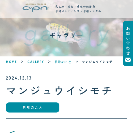
名古屋・愛知・岐阜の熱帯魚
水槽メンテナンス・水槽レンタル
お問い合わせ
new posts
ギャラリー
最新ブログ記事
!
!
マンジュウイシモチ
HOME
GALLERY
日常のこと
2024.12.13
マンジュウイシモチ
2026.08.09
岐阜県関市で旬の鮎を堪能！夏の
日常のこと
風物詩をいただきました
2026.08.06