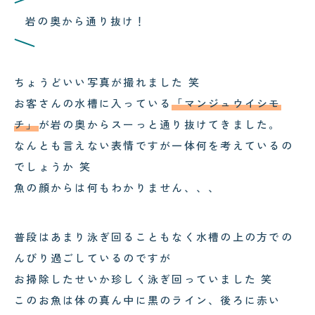
郡上・長良川で感じる夏の涼｜メ
岩の奥から通り抜け！
ンテナンスの合間の癒し時間
!
!
ちょうどいい写真が撮れました 笑
お客さんの水槽に入っている
「マンジュウイシモ
チ」
が岩の奥からスーっと通り抜けてきました。
2026.08.04
なんとも言えない表情ですが一体何を考えているの
サンゴが白くなる「白化現象」と
は？原因と対策をわかりやすく解
でしょうか 笑
説
魚の顔からは何もわかりません、、、
2026.08.05
コクテンフグの意外な一面！海水
水槽メンテナンスで起きた出来事
普段はあまり泳ぎ回ることもなく水槽の上の方での
んびり過ごしているのですが
お掃除したせいか珍しく泳ぎ回っていました 笑
このお魚は体の真ん中に黒のライン、後ろに赤い