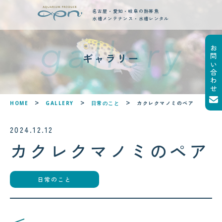
名古屋・愛知・岐阜の熱帯魚
水槽メンテナンス・水槽レンタル
お問い合わせ
new posts
ギャラリー
最新ブログ記事
!
!
カクレクマノミのペア
HOME
GALLERY
日常のこと
2024.12.12
カクレクマノミのペア
日常のこと
2026.08.05
2026.08.06