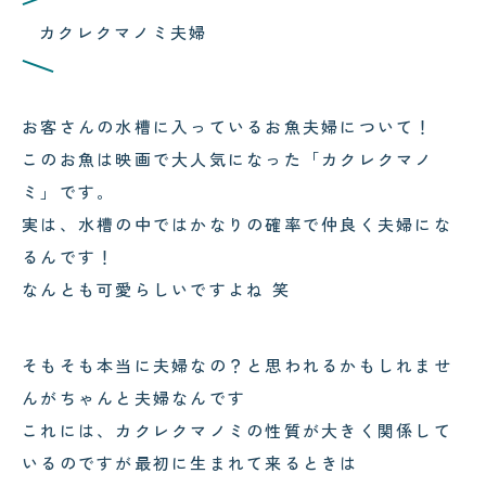
コクテンフグの意外な一面！海水
郡上・長良川で感じる夏の涼｜メ
カクレクマノミ夫婦
水槽メンテナンスで起きた出来事
ンテナンスの合間の癒し時間
!
!
お客さんの水槽に入っているお魚夫婦について！
このお魚は映画で大人気になった「カクレクマノ
ミ」です。
2026.08.04
2026.08.03
実は、水槽の中ではかなりの確率で仲良く夫婦にな
サンゴが白くなる「白化現象」と
可児市のクリニック様へ水槽メン
は？原因と対策をわかりやすく解
テナンス｜美しい水景を支える定
るんです！
説
期メンテナンスの大切さ
なんとも可愛らしいですよね 笑
そもそも本当に夫婦なの？と思われるかもしれませ
んがちゃんと夫婦なんです
これには、カクレクマノミの性質が大きく関係して
いるのですが最初に生まれて来るときは