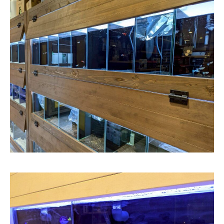
コクテンフグの意外な一面！海水
郡上・長良川で感じる夏の涼｜メ
水槽メンテナンスで起きた出来事
ンテナンスの合間の癒し時間
!
!
2026.08.04
2026.08.03
サンゴが白くなる「白化現象」と
可児市のクリニック様へ水槽メン
は？原因と対策をわかりやすく解
テナンス｜美しい水景を支える定
説
期メンテナンスの大切さ