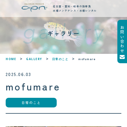
名古屋・愛知・岐阜の熱帯魚
水槽メンテナンス・水槽レンタル
お問い合わせ
new posts
ギャラリー
最新ブログ記事
!
!
mofumare
HOME
GALLERY
日常のこと
2025.06.03
mofumare
日常のこと
2026.08.05
2026.08.06