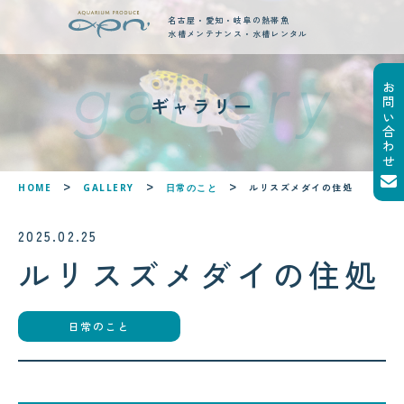
名古屋・愛知・岐阜の熱帯魚
水槽メンテナンス・水槽レンタル
お問い合わせ
new posts
ギャラリー
最新ブログ記事
!
!
ルリスズメダイの住処
HOME
GALLERY
日常のこと
2025.02.25
ルリスズメダイの住処
日常のこと
2026.08.05
2026.08.06