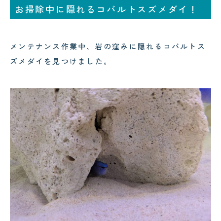
お掃除中に隠れるコバルトスズメダイ！
コクテンフグの意外な一面！海水
郡上・長良川で感じる夏の涼｜メ
水槽メンテナンスで起きた出来事
ンテナンスの合間の癒し時間
!
!
メンテナンス作業中、岩の窪みに隠れるコバルトス
ズメダイを見つけました。
2026.08.04
2026.08.03
サンゴが白くなる「白化現象」と
可児市のクリニック様へ水槽メン
は？原因と対策をわかりやすく解
テナンス｜美しい水景を支える定
説
期メンテナンスの大切さ