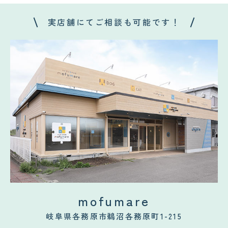
コクテンフグの意外な一面！海水
郡上・長良川で感じる夏の涼｜メ
水槽メンテナンスで起きた出来事
ンテナンスの合間の癒し時間
実店舗にてご相談も可能です！
!
!
2026.08.04
2026.08.03
サンゴが白くなる「白化現象」と
可児市のクリニック様へ水槽メン
は？原因と対策をわかりやすく解
テナンス｜美しい水景を支える定
説
期メンテナンスの大切さ
mofumare
岐阜県各務原市鵜沼各務原町1-215