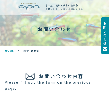
名古屋・愛知・岐阜の熱帯魚
水槽メンテナンス・水槽レンタル
お問い合わせ
new posts
お問い合わせ
最新ブログ記事
!
!
お問い合わせ
HOME
お問い合わせ内容
Please fill out the form on the previous
page.
2026.08.05
2026.08.06