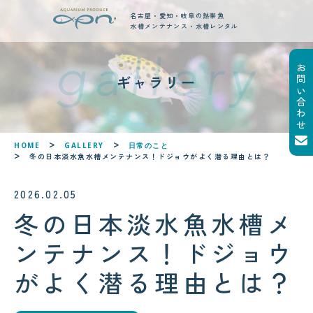
名古屋・愛知・岐阜の熱帯魚
水槽メンテナンス・水槽レンタル
お問い合わせ
new posts
ギャラリー
最新ブログ記事
!
!
HOME
GALLERY
日常のこと
冬の日本淡水魚水槽メンテナンス！ドジョウがよく潜る理由とは？
2026.02.05
冬の日本淡水魚水槽メ
2026.08.04
ンテナンス！ドジョウ
サンゴが白くなる「白化現象」と
は？原因と対策をわかりやすく解
がよく潜る理由とは？
説
2026.08.05