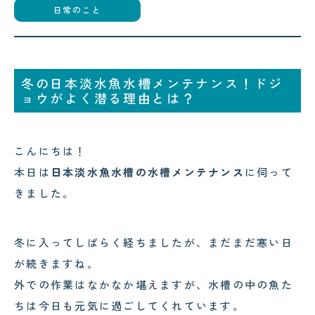
日常のこと
コクテンフグの意外な一面！海水
水槽メンテナンスで起きた出来事
!
冬の日本淡水魚水槽メンテナンス！ドジ
ョウがよく潜る理由とは？
2026.07.28
2026.08.03
スカンクシュリンプが抱卵！実は
可児市のクリニック様へ水槽メン
こんにちは！
「雌雄同体」の不思議なエビでし
テナンス｜美しい水景を支える定
た！
期メンテナンスの大切さ
本日は
日本淡水魚水槽の水槽メンテナンス
に伺って
きました。
冬に入ってしばらく経ちましたが、まだまだ寒い日
が続きますね。
外での作業はなかなか堪えますが、水槽の中の魚た
ちは今日も元気に過ごしてくれています。