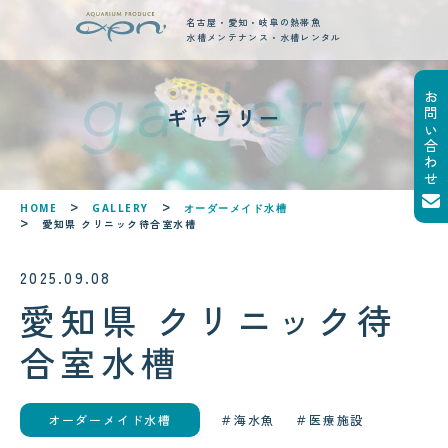
名古屋・愛知・岐阜の熱帯魚
水槽メンテナンス・水槽レンタル
お問い合わせ
new posts
ギャラリー
最新ブログ記事
!
!
HOME
GALLERY
オーダーメイド水槽
愛知県 クリニック待合室水槽
2025.09.08
愛知県 クリニック待
合室水槽
オーダーメイド水槽
海水魚
医療施設
2026.08.05
2026.08.06