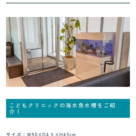
コクテンフグの意外な一面！海水
郡上・長良川で感じる夏の涼｜メ
水槽メンテナンスで起きた出来事
ンテナンスの合間の癒し時間
!
!
2026.08.04
2026.08.03
サンゴが白くなる「白化現象」と
可児市のクリニック様へ水槽メン
は？原因と対策をわかりやすく解
テナンス｜美しい水景を支える定
説
期メンテナンスの大切さ
こどもクリニックの海水魚水槽をご紹
介！
サイズ：W90×D4５×H45cm