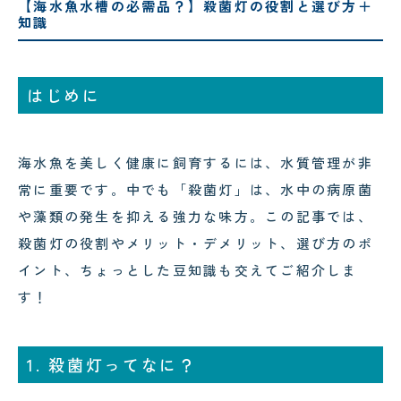
【海水魚水槽の必需品？】殺菌灯の役割と選び方＋
コクテンフグの意外な一面！海水
知識
水槽メンテナンスで起きた出来事
!
はじめに
海水魚を美しく健康に飼育するには、水質管理が非
2026.07.28
2026.08.03
スカンクシュリンプが抱卵！実は
可児市のクリニック様へ水槽メン
常に重要です。中でも「殺菌灯」は、水中の病原菌
「雌雄同体」の不思議なエビでし
テナンス｜美しい水景を支える定
た！
や藻類の発生を抑える強力な味方。この記事では、
期メンテナンスの大切さ
殺菌灯の役割やメリット・デメリット、選び方のポ
イント、ちょっとした豆知識も交えてご紹介しま
す！
1. 殺菌灯ってなに？