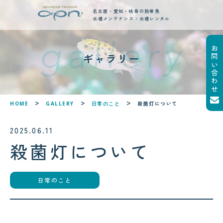
名古屋・愛知・岐阜の熱帯魚
水槽メンテナンス・水槽レンタル
お問い合わせ
new posts
ギャラリー
最新ブログ記事
!
!
殺菌灯について
HOME
GALLERY
日常のこと
2025.06.11
殺菌灯について
2026.08.04
サンゴが白くなる「白化現象」と
日常のこと
は？原因と対策をわかりやすく解
説
2026.08.05