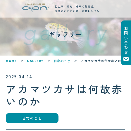
名古屋・愛知・岐阜の熱帯魚
水槽メンテナンス・水槽レンタル
お問い合わせ
new posts
ギャラリー
最新ブログ記事
!
!
アカマツカサは何故赤いのか
HOME
GALLERY
日常のこと
2025.04.14
アカマツカサは何故赤
いのか
日常のこと
2026.08.05
2026.08.06