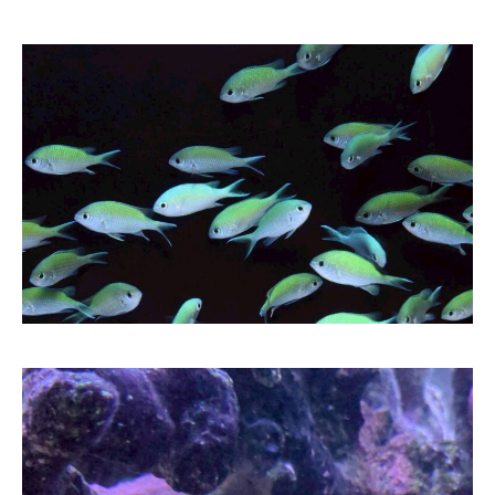
コクテンフグの意外な一面！海水
郡上・長良川で感じる夏の涼｜メ
水槽メンテナンスで起きた出来事
ンテナンスの合間の癒し時間
!
!
2026.08.04
2026.08.03
サンゴが白くなる「白化現象」と
可児市のクリニック様へ水槽メン
は？原因と対策をわかりやすく解
テナンス｜美しい水景を支える定
説
期メンテナンスの大切さ