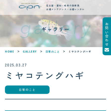
名古屋・愛知・岐阜の熱帯魚
水槽メンテナンス・水槽レンタル
お問い合わせ
new posts
ギャラリー
最新ブログ記事
!
!
ミヤコテングハギ
HOME
GALLERY
日常のこと
2025.03.27
ミヤコテングハギ
日常のこと
2026.08.05
2026.08.06