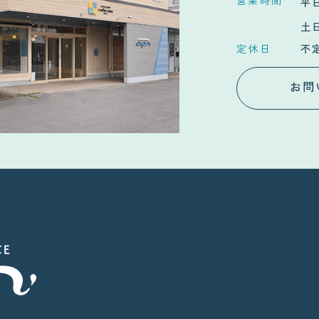
営業時間
平日
土日
定休日
不
お問