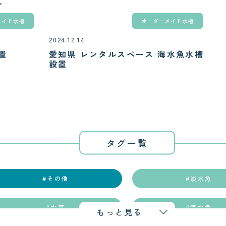
メイド水槽
オーダーメイド水槽
2024.12.14
置
愛知県 レンタルスペース 海水魚水槽
設置
タグ一覧
#その他
#淡水魚
#水草
#海水魚
もっと見る