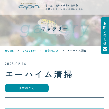
名古屋・愛知・岐阜の熱帯魚
水槽メンテナンス・水槽レンタル
お問い合わせ
new posts
ギャラリー
最新ブログ記事
!
!
エーハイム清掃
HOME
GALLERY
日常のこと
2025.02.14
エーハイム清掃
日常のこと
2026.08.05
2026.08.06