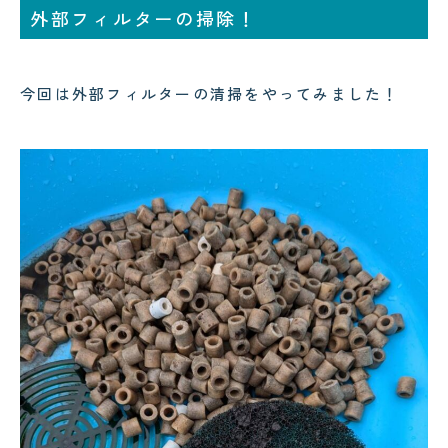
外部フィルターの掃除！
コクテンフグの意外な一面！海水
郡上・長良川で感じる夏の涼｜メ
水槽メンテナンスで起きた出来事
ンテナンスの合間の癒し時間
!
!
今回は外部フィルターの清掃をやってみました！
2026.08.04
2026.08.03
サンゴが白くなる「白化現象」と
可児市のクリニック様へ水槽メン
は？原因と対策をわかりやすく解
テナンス｜美しい水景を支える定
説
期メンテナンスの大切さ