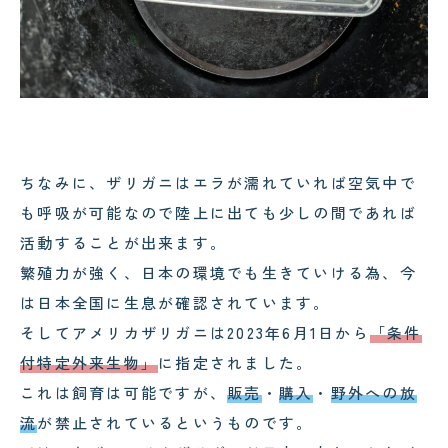
ちなみに、ザリガニはエラが濡れていれば空気中で
も呼吸が可能なので陸上に出ても少しの間であれば
活動することが出来ます。
繁殖力が強く、日本の環境でも生きていける為、今
は日本全国に生息が確認されています。
そしてアメリカザリガニは2023年6月1日から
「条件
付特定外来生物」
に指定されました。
これは飼育は可能ですが、
販売
・
購入
・
野外への放
流
が禁止されているというものです。