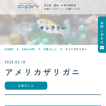
名古屋・愛知・岐阜の熱帯魚
水槽メンテナンス・水槽レンタル
お問い合わせ
new posts
ギャラリー
最新ブログ記事
!
!
アメリカザリガニ
HOME
GALLERY
日常のこと
2025.02.10
アメリカザリガニ
2026.08.04
サンゴが白くなる「白化現象」と
日常のこと
は？原因と対策をわかりやすく解
説
2026.08.05