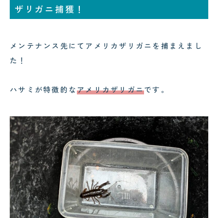
ザリガニ捕獲！
コクテンフグの意外な一面！海水
水槽メンテナンスで起きた出来事
!
メンテナンス先にてアメリカザリガニを捕まえまし
た！
ハサミが特徴的な
アメリカザリガニ
です。
2026.07.28
2026.08.03
スカンクシュリンプが抱卵！実は
可児市のクリニック様へ水槽メン
「雌雄同体」の不思議なエビでし
テナンス｜美しい水景を支える定
た！
期メンテナンスの大切さ