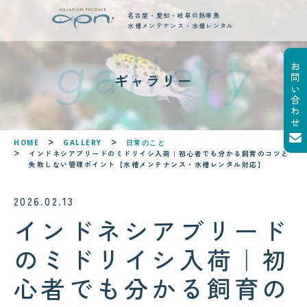
名古屋・愛知・岐阜の熱帯魚
水槽メンテナンス・水槽レンタル
お問い合わせ
new posts
ギャラリー
最新ブログ記事
!
!
HOME
GALLERY
日常のこと
インドネシアブリードのミドリイシ入荷｜初心者でも分かる飼育のコツと
失敗しない管理ポイント【水槽メンテナンス・水槽レンタル対応】
2026.02.13
インドネシアブリード
2026.08.04
サンゴが白くなる「白化現象」と
のミドリイシ入荷｜初
は？原因と対策をわかりやすく解
説
心者でも分かる飼育の
2026.08.05