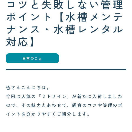
コツと失敗しない管理
コクテンフグの意外な一面！海水
水槽メンテナンスで起きた出来事
ポイント【水槽メンテ
!
ナンス・水槽レンタル
対応】
2026.07.28
2026.08.03
日常のこと
スカンクシュリンプが抱卵！実は
可児市のクリニック様へ水槽メン
「雌雄同体」の不思議なエビでし
テナンス｜美しい水景を支える定
た！
期メンテナンスの大切さ
皆さんこんにちは。
今回は人気の「ミドリイシ」が新たに入荷しました
ので、その魅力とあわせて、飼育のコツや管理のポ
イントを分かりやすくご紹介します。