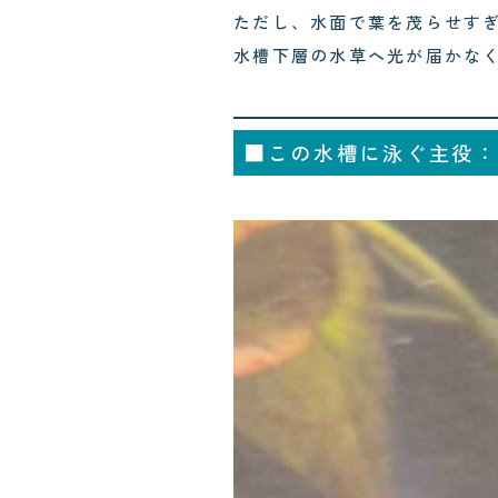
ただし、水面で葉を茂らせす
水槽下層の水草へ光が届かな
■この水槽に泳ぐ主役：