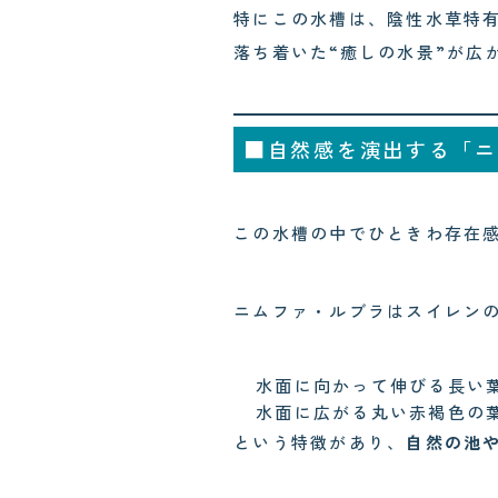
特にこの水槽は、陰性水草特
落ち着いた“癒しの水景”が広
■自然感を演出する「ニ
この水槽の中でひときわ存在
ニムファ・ルブラはスイレン
水面に向かって伸びる長い
水面に広がる丸い赤褐色の
という特徴があり、
自然の池