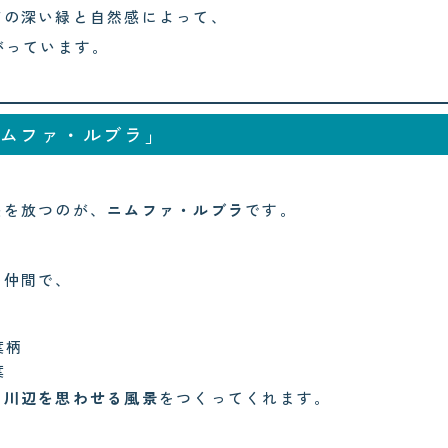
有の深い緑と自然感によって、
がっています。
ムファ・ルブラ」
感を放つのが、
ニムファ・ルブラ
です。
の仲間で、
葉柄
葉
や川辺を思わせる風景
をつくってくれます。