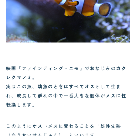
映画『ファインディング・ニモ』でおなじみの
カク
レクマノミ
。
実はこの魚、
幼魚のときはすべてオス
として生ま
れ、成長して群れの中で一番大きな個体が
メスに性
転換
します。
このように
オス→メス
に変わることを「雄性先熟
（ゆうせいせんじゅく）」といいます。