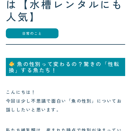
は【水槽レンタルにも
コクテンフグの意外な一面！海水
郡上・長良川で感じる夏の涼｜メ
水槽メンテナンスで起きた出来事
ンテナンスの合間の癒し時間
人気】
!
!
日常のこと
2026.08.04
2026.08.03
サンゴが白くなる「白化現象」と
可児市のクリニック様へ水槽メン
魚の性別って変わるの？驚きの「性転
は？原因と対策をわかりやすく解
テナンス｜美しい水景を支える定
換」する魚たち！
説
期メンテナンスの大切さ
こんにちは！
今回は少し不思議で面白い「魚の性別」についてお
話ししたいと思います。
私たち哺乳類は、産まれた時点で性別が決まってい