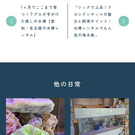
1ヶ月でここまで育
「シックで上品！ク
つ！？プロが手がけ
ロシテンヤッコの魅
た癒しの水槽【愛
力と飼育ポイント｜
知・名古屋の水槽レ
水槽レンタルでも人
ンタル】
気の海水魚」
他の日常