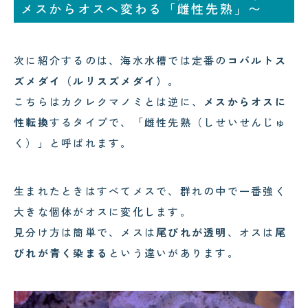
メスからオスへ変わる「雌性先熟」〜
次に紹介するのは、海水水槽では定番の
コバルトス
ズメダイ（ルリスズメダイ）
。
こちらはカクレクマノミとは逆に、
メスからオスに
性転換
するタイプで、「雌性先熟（しせいせんじゅ
く）」と呼ばれます。
生まれたときはすべてメスで、群れの中で一番強く
大きな個体がオスに変化します。
見分け方は簡単で、メスは
尾びれが透明
、オスは
尾
びれが青く染まる
という違いがあります。