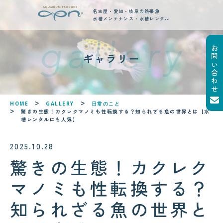
名古屋・愛知・岐阜の熱帯魚
水槽メンテナンス・水槽レンタル
お問い合わせ
new posts
ギャラリー
最新ブログ記事
!
!
HOME
GALLERY
日常のこと
驚きの生態！カクレクマノミも性転換する？知られざる魚の世界とは【水
槽レンタルにも人気】
2025.10.28
驚きの生態！カクレク
マノミも性転換する？
知られざる魚の世界と
2026.08.05
2026.08.06