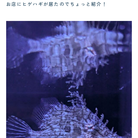
お店にヒゲハギが居たのでちょっと紹介！
コクテンフグの意外な一面！海水
水槽メンテナンスで起きた出来事
!
2026.07.28
2026.08.03
スカンクシュリンプが抱卵！実は
可児市のクリニック様へ水槽メン
「雌雄同体」の不思議なエビでし
テナンス｜美しい水景を支える定
た！
期メンテナンスの大切さ