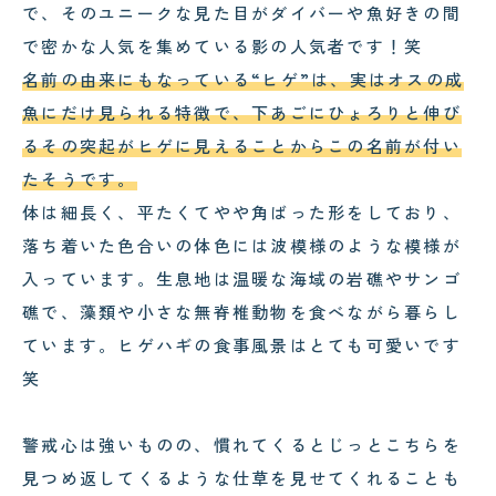
で、そのユニークな見た目がダイバーや魚好きの間
で密かな人気を集めている影の人気者です！笑
名前の由来にもなっている“ヒゲ”は、実はオスの成
魚にだけ見られる特徴で、下あごにひょろりと伸び
るその突起がヒゲに見えることからこの名前が付い
たそうです。
体は細長く、平たくてやや角ばった形をしており、
落ち着いた色合いの体色には波模様のような模様が
入っています。生息地は温暖な海域の岩礁やサンゴ
礁で、藻類や小さな無脊椎動物を食べながら暮らし
ています。ヒゲハギの食事風景はとても可愛いです
笑
警戒心は強いものの、慣れてくるとじっとこちらを
見つめ返してくるような仕草を見せてくれることも