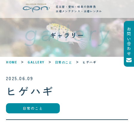
名古屋・愛知・岐阜の熱帯魚
水槽メンテナンス・水槽レンタル
お問い合わせ
new posts
ギャラリー
最新ブログ記事
!
!
ヒゲハギ
HOME
GALLERY
日常のこと
2025.06.09
ヒゲハギ
2026.08.04
サンゴが白くなる「白化現象」と
日常のこと
は？原因と対策をわかりやすく解
説
2026.08.05