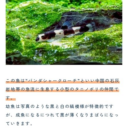
コクテンフグの意外な一面！海水
郡上・長良川で感じる夏の涼｜メ
水槽メンテナンスで起きた出来事
ンテナンスの合間の癒し時間
!
!
2026.08.04
2026.08.03
サンゴが白くなる「白化現象」と
可児市のクリニック様へ水槽メン
は？原因と対策をわかりやすく解
テナンス｜美しい水景を支える定
説
期メンテナンスの大切さ
この魚は“パンダシャークローチ”といい中国の石灰
岩地帯の急流に生息する小型のタニノボリの仲間で
す。
幼魚は写真のような黒と白の縞模様が特徴的です
が、成魚になるにつれて黒が薄くなりまばらになっ
ていきます。