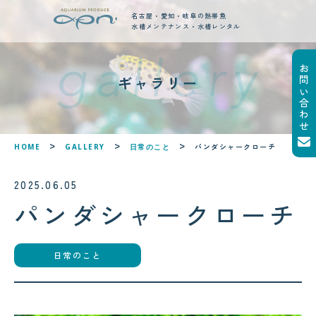
名古屋・愛知・岐阜の熱帯魚
水槽メンテナンス・水槽レンタル
お問い合わせ
new posts
ギャラリー
最新ブログ記事
!
!
パンダシャークローチ
HOME
GALLERY
日常のこと
2025.06.05
パンダシャークローチ
日常のこと
2026.08.05
2026.08.06