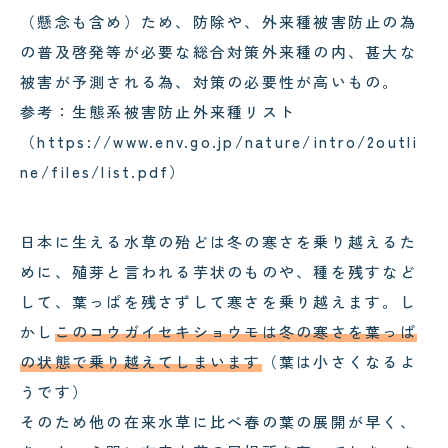
（懸念も含め）ため、防除や、外来種被害防止の為
の普及啓発等が必要な総合対策外来種の内、甚大な
被害が予測される為、対策の必要性が高いもの。
参考：生態系被害防止外来種リスト
（https://www.env.go.jp/nature/intro/2outli
ne/files/list.pdf）
日本に生える水草の殆どは冬の寒さを乗り越えるた
めに、殖芽と言われる芋状のものや、種を残すなど
して、葉っぱを残さずして寒さを乗り越えます。し
かし
このコウガイセキショウモは冬の寒さを葉っぱ
の状態で乗り越えてしまいます
（葉は小さくなるよ
うです）
そのため他の在来水草に比べ春の葉の展開が早く、