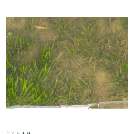
コクテンフグの意外な一面！海水
水槽メンテナンスで起きた出来事
!
2026.07.28
2026.08.03
スカンクシュリンプが抱卵！実は
可児市のクリニック様へ水槽メン
「雌雄同体」の不思議なエビでし
テナンス｜美しい水景を支える定
た！
期メンテナンスの大切さ
こんにちは