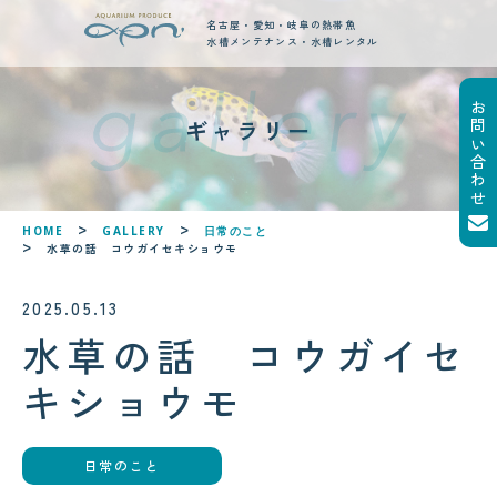
名古屋・愛知・岐阜の熱帯魚
水槽メンテナンス・水槽レンタル
お問い合わせ
new posts
ギャラリー
最新ブログ記事
!
!
HOME
GALLERY
日常のこと
水草の話 コウガイセキショウモ
2025.05.13
水草の話 コウガイセ
2026.08.04
キショウモ
サンゴが白くなる「白化現象」と
は？原因と対策をわかりやすく解
説
日常のこと
2026.08.05