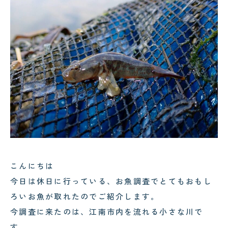
コクテンフグの意外な一面！海水
郡上・長良川で感じる夏の涼｜メ
水槽メンテナンスで起きた出来事
ンテナンスの合間の癒し時間
!
!
2026.08.04
2026.08.03
サンゴが白くなる「白化現象」と
可児市のクリニック様へ水槽メン
は？原因と対策をわかりやすく解
テナンス｜美しい水景を支える定
説
期メンテナンスの大切さ
こんにちは
今日は休日に行っている、お魚調査でとてもおもし
ろいお魚が取れたのでご紹介します。
今調査に来たのは、江南市内を流れる小さな川で
す。