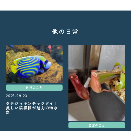
他の日常
日常のこと
2025.09.23
タテジマキンチャクダイ｜
美しい縞模様が魅力の海水
魚
日常のこと