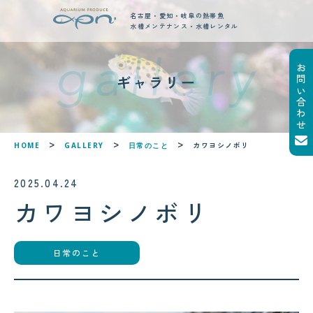
名古屋・愛知・岐阜の熱帯魚
水槽メンテナンス・水槽レンタル
お問い合わせ
new posts
ギャラリー
最新ブログ記事
!
!
カワヨシノボリ
HOME
GALLERY
日常のこと
2025.04.24
カワヨシノボリ
日常のこと
2026.08.05
2026.08.06